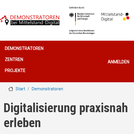
Direkt zum Inhalt
Hauptnavigation
DEMONSTRATOREN
Benutzerme
ZENTREN
ANMELDEN
PROJEKTE
Start
Demonstratoren
Digitalisierung praxisnah
erleben