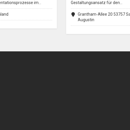
ntationsprozesse im…
Gestaltungsansatz für den…
hland
Grantham-Allee 20 53757 S
Augustin