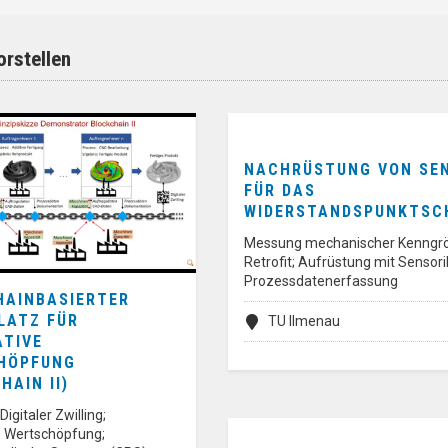
rstellen
NACHRÜSTUNG VON SE
FÜR DAS
WIDERSTANDSPUNKTSCH
Messung mechanischer Kenngr
Retrofit; Aufrüstung mit Sensori
Prozessdatenerfassung
HAINBASIERTER
LATZ FÜR
TU Ilmenau
ATIVE
HÖPFUNG
HAIN II)
Digitaler Zwilling;
e Wertschöpfung;