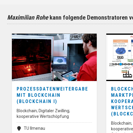
Maximilian Rohe
kann folgende Demonstratoren vo
PROZESSDATENWEITERGABE
BLOCKC
MIT BLOCKCHAIN
MARKTP
(BLOCKCHAIN I)
KOOPER
WERTSC
Blockchain; Digitaler Zwilling;
(BLOCKC
kooperative Wertschöpfung
Blockchain; 
TU Ilmenau
kooperativ