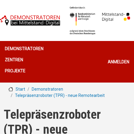
Direkt zum Inhalt
Hauptnavigation
DEMONSTRATOREN
Benutzerme
ZENTREN
ANMELDEN
PROJEKTE
Start
Demonstratoren
Telepräsenzroboter (TPR) - neue Remotearbeit
Telepräsenzroboter
(TPR) - neue