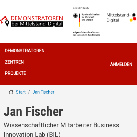
Direkt zum Inhalt
Hauptnavigation
DEMONSTRATOREN
Benutzerme
ZENTREN
ANMELDEN
PROJEKTE
Start
Jan Fischer
Jan Fischer
Wissenschaftlicher Mitarbeiter Business
Innovation Lab (BIL)