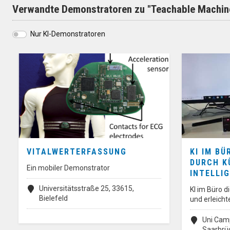
Verwandte Demonstratoren zu "Teachable Machin
Nur KI-Demonstratoren
VITALWERTERFASSUNG
KI IM B
DURCH K
Ein mobiler Demonstrator
INTELLI
Universitätsstraße 25, 33615,
KI im Büro 
Bielefeld
und erleicht
Uni Camp
Saarbrü