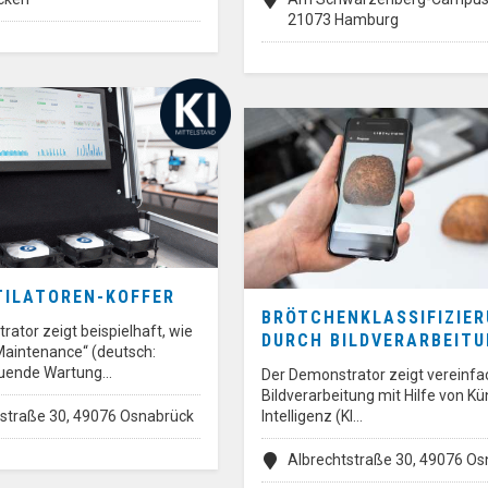
21073 Hamburg
TILATOREN-KOFFER
BRÖTCHENKLASSIFIZIE
ator zeigt beispielhaft, wie
DURCH BILDVERARBEIT
Maintenance“ (deutsch:
uende Wartung…
Der Demonstrator zeigt vereinfac
Bildverarbeitung mit Hilfe von Kü
tstraße 30, 49076 Osnabrück
Intelligenz (KI…
Albrechtstraße 30, 49076 O