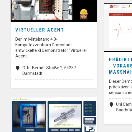
VIRTUELLER AGENT
Der im Mittelstand 4.0-
Kompetezzentrum Darmstadt
entwickelte KI Demonstrator "Virtueller
Agent…
PRÄDIKT
- VORAU
Otto-Berndt-Straße 2, 64287
MASSNAH
Darmstadt
Dieser Demo
prädiktiven 
sensorischer
Uni Camp
Saarbrü