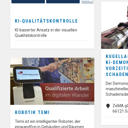
KI-QUALITÄTSKONTROLLE
KI-basierter Ansatz in der visuellen
Qualitätskontrolle
KUGELLA
KI-DEMO
VORZEIT
SCHADE
Der Demonst
maschinelle
Schadensde
ZeMA gG
66121 S
ROBOTIK TEMI
Temi ist ein intelligenter Roboter, der
einwandfrei in Gebäuden und Räumen