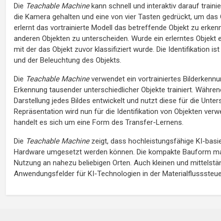
Die
Teachable Machine
kann schnell und interaktiv darauf train
die Kamera gehalten und eine von vier Tasten gedrückt, um das
erlernt das vortrainierte Modell das betreffende Objekt zu erke
anderen Objekten zu unterscheiden. Wurde ein erlerntes Objekt er
mit der das Objekt zuvor klassifiziert wurde. Die Identifikation
und der Beleuchtung des Objekts.
Die
Teachable Machine
verwendet ein vortrainiertes Bilderken
Erkennung tausender unterschiedlicher Objekte trainiert. Währ
Darstellung jedes Bildes entwickelt und nutzt diese für die Unte
Repräsentation wird nun für die Identifikation von Objekten ver
handelt es sich um eine Form des Transfer-Lernens.
Die
Teachable Machine
zeigt, dass hochleistungsfähige KI-basi
Hardware umgesetzt werden können. Die kompakte Bauform macht
Nutzung an nahezu beliebigen Orten. Auch kleinen und mittelstä
Anwendungsfelder für KI-Technologien in der Materialflusssteu