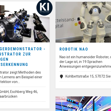
GERDEMONSTRATOR -
ROBOTIK NAO
NSTRATOR ZUR
Nao ist ein humanoider Roboter, d
IGEN
der Lage ist, in 19 Sprachen
NSERKENNUNG
Anweisungen entgegenzunehm
rator zeigt Methoden des
Kohlbettstraße 15, 57072 Si
n Lernens am Beispiel einer
tektion von…
mbH, Eschberg Weg 46,
aarbrücken