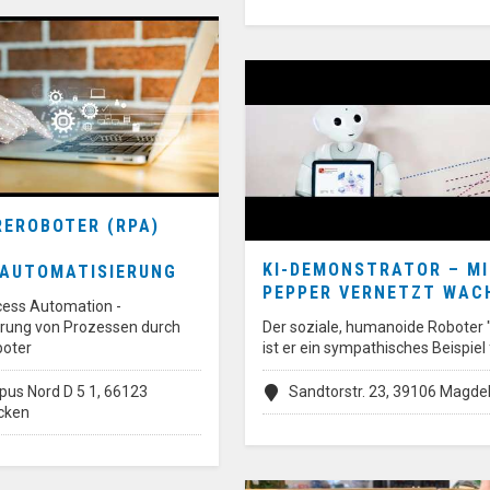
EROBOTER (RPA)
KI-DEMONSTRATOR – M
AUTOMATISIERUNG
PEPPER VERNETZT WAC
cess Automation -
rung von Prozessen durch
Der soziale, humanoide Roboter 
boter
ist er ein sympathisches Beispiel
us Nord D 5 1, 66123
Sandtorstr. 23, 39106 Magde
cken