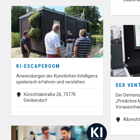
KI-ESCAPEROOM
Anwendungen der Künstlichen Intelligenz
spielerisch erfahren und verstehen
DER VEN
Körschtalstraße 26, 73770
Der Demonstr
Denkendorf
„Predictive 
Vorausscha
Albrech