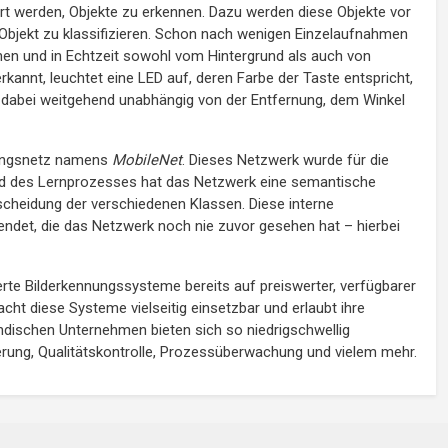
iert werden, Objekte zu erkennen. Dazu werden diese Objekte vor
 Objekt zu klassifizieren. Schon nach wenigen Einzelaufnahmen
nnen und in Echtzeit sowohl vom Hintergrund als auch von
kannt, leuchtet eine LED auf, deren Farbe der Taste entspricht,
 ist dabei weitgehend unabhängig von der Entfernung, dem Winkel
nungsnetz namens
MobileNet
. Dieses Netzwerk wurde für die
end des Lernprozesses hat das Netzwerk eine semantische
rscheidung der verschiedenen Klassen. Diese interne
wendet, die das Netzwerk noch nie zuvor gesehen hat – hierbei
erte Bilderkennungssysteme bereits auf preiswerter, verfügbarer
 diese Systeme vielseitig einsetzbar und erlaubt ihre
ndischen Unternehmen bieten sich so niedrigschwellig
erung, Qualitätskontrolle, Prozessüberwachung und vielem mehr.