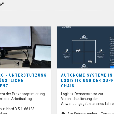
e"
ÜRO - UNTERSTÜTZUNG
AUTONOME SYSTEME IN
ÜNSTLICHE
LOGISTIK UND DER SUPP
GENZ
CHAIN
dient der Prozessoptimierung
Logistik-Demonstrator zur
ert den Arbeitsalltag
Veranschaulichung der
Anwendungsgebiete eines fahre
us Nord D 5 1, 66123
cken
Am Schwarzenberg-Campus 