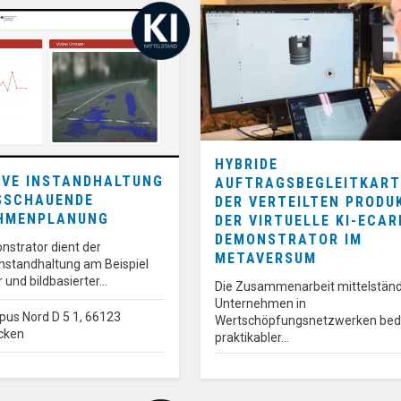
HYBRIDE
IVE INSTANDHALTUNG
AUFTRAGSBEGLEITKART
SSCHAUENDE
DER VERTEILTEN PRODU
MENPLANUNG
DER VIRTUELLE KI-ECAR
DEMONSTRATOR IM
nstrator dient der
METAVERSUM
Instandhaltung am Beispiel
 und bildbasierter…
Die Zusammenarbeit mittelständ
Unternehmen in
us Nord D 5 1, 66123
Wertschöpfungsnetzwerken bed
cken
praktikabler…