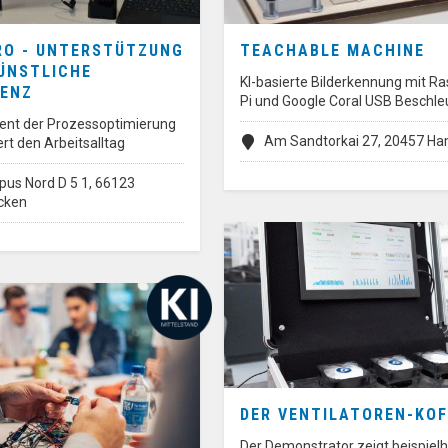
ÜRO - UNTERSTÜTZUNG
TEACHABLE MACHINE
ÜNSTLICHE
KI-basierte Bilderkennung mit R
GENZ
Pi und Google Coral USB Beschle
dient der Prozessoptimierung
Am Sandtorkai 27, 20457 H
ert den Arbeitsalltag
us Nord D 5 1, 66123
cken
DER VENTILATOREN-KOF
Der Demonstrator zeigt beispielh