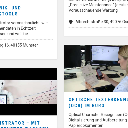
„Predictive Maintenance“ (deutsc
NIK- UND
Vorausschauende Wartung…
KTOOLS
Albrechtstraße 30, 49076 O
rator veranschaulicht, wie
nendaten in Echtzeit
ssen und welche…
g 16, 48155 Münster
OPTISCHE TEXTERKENN
(OCR) IM BÜRO
Optical Character Recognition (O
Digitalisierung und Aufbereitung
NSTRATOR – MIT
Papierdokumenten