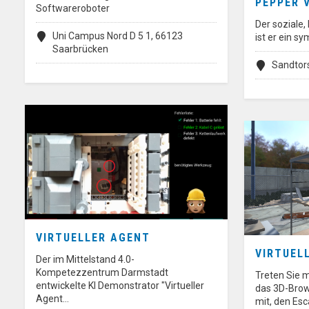
PEPPER 
Softwareroboter
Der soziale
Uni Campus Nord D 5 1, 66123
ist er ein s
Saarbrücken
Sandtor
VIRTUELLER AGENT
VIRTUEL
Der im Mittelstand 4.0-
Kompetezzentrum Darmstadt
Treten Sie m
entwickelte KI Demonstrator "Virtueller
das 3D-Brows
Agent…
mit, den E