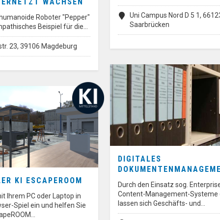
VERNETZT WACHSEN
Uni Campus Nord D 5 1, 6612
, humanoide Roboter "Pepper"
Saarbrücken
ympathisches Beispiel für die…
str. 23, 39106 Magdeburg
DIGITALES
DOKUMENTENMANAGEM
LER KI ESCAPEROOM
Durch den Einsatz sog. Enterpris
Content-Management-Systeme 
it Ihrem PC oder Laptop in
lassen sich Geschäfts- und…
er-Spiel ein und helfen Sie
scapeROOM…