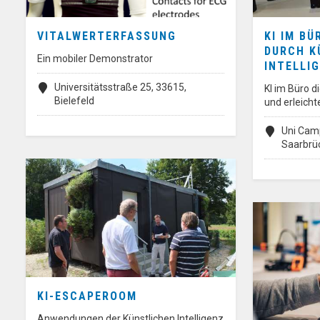
VITALWERTERFASSUNG
KI IM B
DURCH K
Ein mobiler Demonstrator
INTELLI
Universitätsstraße 25, 33615,
KI im Büro 
Bielefeld
und erleicht
Uni Camp
Saarbrü
KI-ESCAPEROOM
Anwendungen der Künstlichen Intelligenz