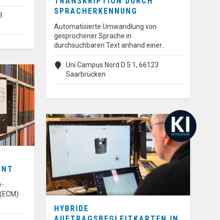
TRANSKRIPTION DURCH
SPRACHERKENNUNG
3
Automatisierte Umwandlung von
gesprochener Sprache in
durchsuchbaren Text anhand einer…
Uni Campus Nord D 5 1, 66123
Saarbrücken
ENT
e-
(ECM)
HYBRIDE
AUFTRAGSBEGLEITKARTEN IN