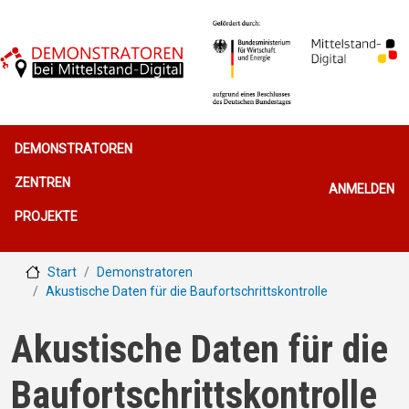
Direkt zum Inhalt
Hauptnavigation
DEMONSTRATOREN
Benutzerme
ZENTREN
ANMELDEN
PROJEKTE
Start
Demonstratoren
Akustische Daten für die Baufortschrittskontrolle
Akustische Daten für die
Baufortschrittskontrolle