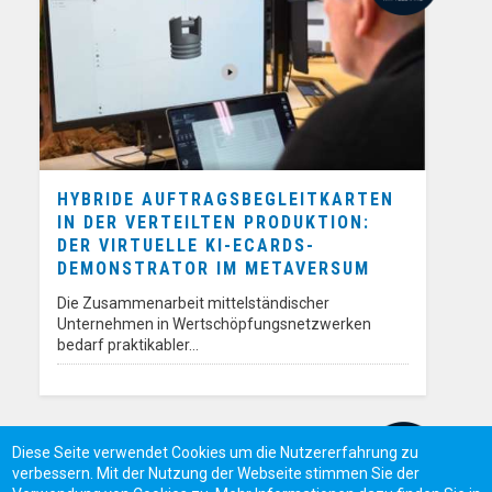
HYBRIDE AUFTRAGSBEGLEITKARTEN
IN DER VERTEILTEN PRODUKTION:
DER VIRTUELLE KI-ECARDS-
DEMONSTRATOR IM METAVERSUM
Die Zusammenarbeit mittelständischer
Unternehmen in Wertschöpfungsnetzwerken
bedarf praktikabler…
Diese Seite verwendet Cookies um die Nutzererfahrung zu
verbessern. Mit der Nutzung der Webseite stimmen Sie der