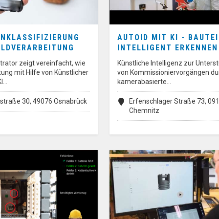
NKLASSIFIZIERUNG
AUTOID MIT KI - BAUTE
ILDVERARBEITUNG
INTELLIGENT ERKENNEN
ator zeigt vereinfacht, wie
Künstliche Intelligenz zur Unters
tung mit Hilfe von Künstlicher
von Kommissioniervorgängen du
KI…
kamerabasierte…
tstraße 30, 49076 Osnabrück
Erfenschlager Straße 73, 09
Chemnitz