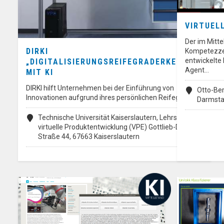
VIRTUEL
Der im Mitte
DIRKI
Kompetezze
entwickelte 
„DIGITALISIERUNGSREIFEGRADERKENNER“
Agent…
MIT KI
DIRKI hilft Unternehmen bei der Einführung von
Otto-Ber
Innovationen aufgrund ihres persönlichen Reifegrades…
Darmsta
Technische Universität Kaiserslautern, Lehrstuhl für
virtuelle Produktentwicklung (VPE) Gottlieb-Daimler-
Straße 44, 67663 Kaiserslautern