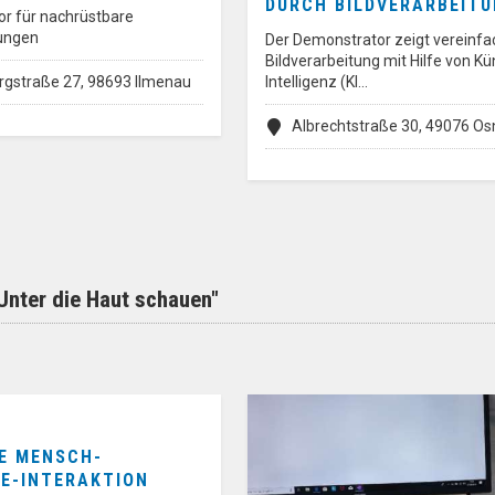
DURCH BILDVERARBEIT
r für nachrüstbare
ungen
Der Demonstrator zeigt vereinfac
Bildverarbeitung mit Hilfe von Kü
rgstraße 27, 98693 Ilmenau
Intelligenz (KI…
Albrechtstraße 30, 49076 O
nter die Haut schauen"
VE MENSCH-
E-INTERAKTION