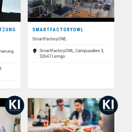
ÜTZUNG
SMARTFACTORYOWL
SmartFactoryOWL
SmartFactoryOWL, Campusallee 3,
imierung
32647 Lemgo
3