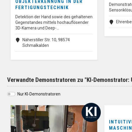
OBJEKTERKENNUNG IN DER
Demonstrato
FERTIGUNGSTECHNIK
Sensoriklös
Detektion der Hand sowie des gehaltenen
Ehrenbe
Gegenstandes mittels hochauflösender
3D-Kamera und Deep-…
Näherstiller Str. 10, 98574
Schmalkalden
Verwandte Demonstratoren zu "KI-Demonstrator: U
Nur KI-Demonstratoren
INTUITI
MASCHIN