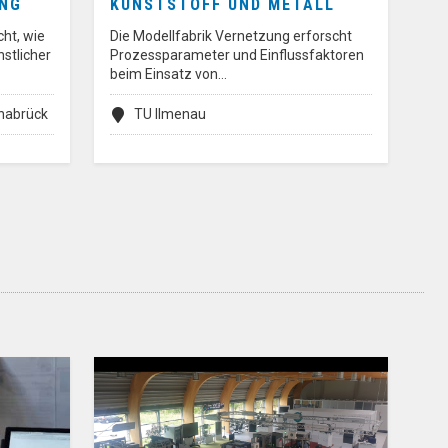
UNG
KUNSTSTOFF UND METALL
ht, wie
Die Modellfabrik Vernetzung erforscht
nstlicher
Prozessparameter und Einflussfaktoren
beim Einsatz von…
snabrück
TU Ilmenau