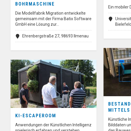
BOHRMASCHINE
Ein mobiler
Die Modellfabrik Migration entwickelte
gemeinsam mit der Firma Batix Software
Universi
GmbH eine Lösung zur…
Bielefel
Ehrenbergstraße 27, 98693 Ilmenau
BESTAND
MITTELS
KI-ESCAPEROOM
Künstliche I
Anwendungen der Künstlichen Intelligenz
Bilddaten u
spielerisch erfahren und verstehen
das Bauwese