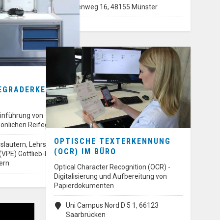
Hafenweg 16, 48155 Münster
FEGRADERKENNER“
Einführung von
sönlichen Reifegrades…
OPTISCHE TEXTERKENNUNG
slautern, Lehrstuhl für
(OCR) IM BÜRO
(VPE) Gottlieb-Daimler-
ern
Optical Character Recognition (OCR) -
Digitalisierung und Aufbereitung von
Papierdokumenten
Uni Campus Nord D 5 1, 66123
Saarbrücken