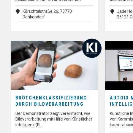
Körschtalstraße 26, 73770
Jade Hoc
Denkendorf
26121 O
BRÖTCHENKLASSIFIZIERUNG
AUTOID M
DURCH BILDVERARBEITUNG
INTELLI
Der Demonstrator zeigt vereinfacht, wie
Künstliche I
Bildverarbeitung mit Hilfe von Künstlicher
von Kommis
Intelligenz (KI…
kamerabasi