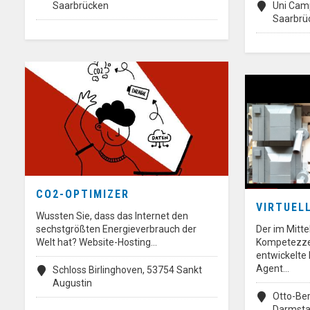
Saarbrücken
Uni Camp
Saarbrü
CO2-OPTIMIZER
VIRTUEL
Wussten Sie, dass das Internet den
sechstgrößten Energieverbrauch der
Der im Mitte
Welt hat? Website-Hosting…
Kompetezze
entwickelte 
Agent…
Schloss Birlinghoven, 53754 Sankt
Augustin
Otto-Ber
Darmsta