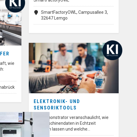
SmartFactoryOWL
SmartFactoryOWL, Campusallee 3,
32647 Lemgo
FER
aft, wie
h:
snabrück
ELEKTRONIK- UND
SENSORIKTOOLS
Der Demonstrator veranschaulicht, wie
sich Maschinendaten in Echtzeit
erfassen lassen und welche…