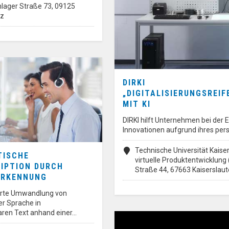
lager Straße 73, 09125
tz
DIRKI
„DIGITALISIERUNGSREI
MIT KI
DIRKI hilft Unternehmen bei der 
Innovationen aufgrund ihres per
Technische Universität Kaiser
TISCHE
virtuelle Produktentwicklung 
IPTION DURCH
Straße 44, 67663 Kaiserslaut
ERKENNUNG
erte Umwandlung von
r Sprache in
ren Text anhand einer…