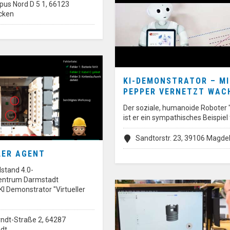
us Nord D 5 1, 66123
cken
KI-DEMONSTRATOR – M
PEPPER VERNETZT WAC
Der soziale, humanoide Roboter 
ist er ein sympathisches Beispiel
Sandtorstr. 23, 39106 Magde
LER AGENT
lstand 4.0-
ntrum Darmstadt
KI Demonstrator "Virtueller
ndt-Straße 2, 64287
dt