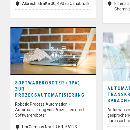
Albrechtstraße 30, 49076 Osnabrück
Erfensch
Chemni
SOFTWAREROBOTER (RPA)
AUTOMA
ZUR
TRANSKR
PROZESSAUTOMATISIERUNG
SPRACH
Robotic Process Automation -
Automatisierung von Prozessen durch
Automatisi
Softwareroboter
gesprochene
durchsuchba
Uni Campus Nord D 5 1, 66123