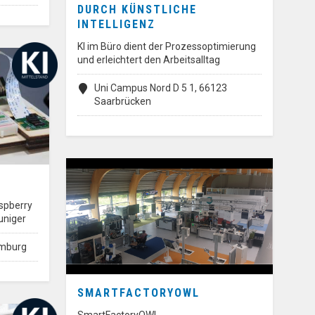
DURCH KÜNSTLICHE
INTELLIGENZ
KI im Büro dient der Prozessoptimierung
und erleichtert den Arbeitsalltag
Uni Campus Nord D 5 1, 66123
Saarbrücken
aspberry
uniger
amburg
SMARTFACTORYOWL