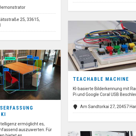
 Demonstrator
tätsstraße 25, 33615,
d
TEACHABLE MACHINE
KI-basierte Bilderkennung mit R
Pi und Google Coral USB Beschle
Am Sandtorkai 27, 20457 H
SERFASSUNG
 KI
ntelligenz ermöglicht es,
mfassend auszuwerten. Für
n bietet es…