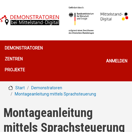
Direkt zum Inhalt
Hauptnavigation
DEMONSTRATOREN
Benutzerme
ZENTREN
ANMELDEN
PROJEKTE
Start
Demonstratoren
Montageanleitung mittels Sprachsteuerung
Montageanleitung
mittels Sprachsteuerung