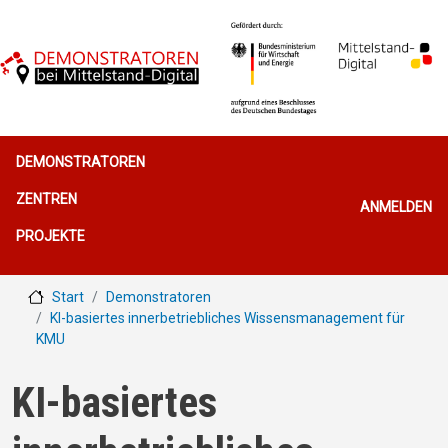
Direkt zum Inhalt
Hauptnavigation
DEMONSTRATOREN
Benutzerme
ZENTREN
ANMELDEN
PROJEKTE
Start
Demonstratoren
KI-basiertes innerbetriebliches Wissensmanagement für
KMU
KI-basiertes