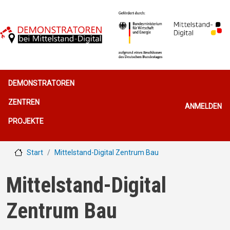
Direkt zum Inhalt
Hauptnavigation
DEMONSTRATOREN
Benutzerme
ZENTREN
ANMELDEN
PROJEKTE
Start
Mittelstand-Digital Zentrum Bau
Mittelstand-Digital
Zentrum Bau