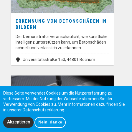
ERKENNUNG VON BETONSCHÄDEN IN
BILDERN
Der Demonstrator veranschaulicht, wie künstliche
Intelligenz unterstützen kann, um Betonschäden
schnell und verlässlich zu erkennen.
Universitätsstraße 150, 44801 Bochum
Diese Seite verwendet Cookies um die Nutzererfahrung zu
verbessern. Mit der Nutzung der Webseite stimmen Sie der
Verwendung von Cookies zu. Mehr Informationen dazu finden Sie
in unserer
Datenschutzerklärung
Akzeptieren
Nein, danke