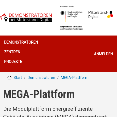
Direkt zum Inhalt
Hauptnavigation
DEMONSTRATOREN
Benutzerme
ZENTREN
ANMELDEN
PROJEKTE
Start
Demonstratoren
MEGA-Plattform
MEGA-Plattform
Die Modulplattform Energieeffiziente
Gebäude-Ausrüstung (MEGA) demonstriert