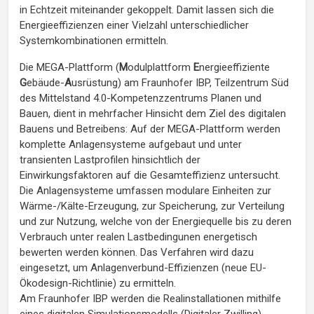
in Echtzeit miteinander gekoppelt. Damit lassen sich die
Energieeffizienzen einer Vielzahl unterschiedlicher
Systemkombinationen ermitteln.
Die MEGA-Plattform (
M
odulplattform
E
nergieeffiziente
G
ebäude-
A
usrüstung) am Fraunhofer IBP, Teilzentrum Süd
des Mittelstand 4.0-Kompetenzzentrums Planen und
Bauen, dient in mehrfacher Hinsicht dem Ziel des digitalen
Bauens und Betreibens: Auf der MEGA-Plattform werden
komplette Anlagensysteme aufgebaut und unter
transienten Lastprofilen hinsichtlich der
Einwirkungsfaktoren auf die Gesamt­effizienz untersucht.
Die Anlagensysteme umfassen modulare Einheiten zur
Wärme-/Kälte-Erzeugung, zur Speicherung, zur Verteilung
und zur Nutzung, welche von der Energiequelle bis zu deren
Verbrauch unter realen Lastbedingunen energetisch
bewerten werden können. Das Verfahren wird dazu
eingesetzt, um Anlagenverbund-Effizienzen (neue EU-
Ökodesign-Richtlinie) zu ermitteln.
Am Fraunhofer IBP werden die Realinstallationen mithilfe