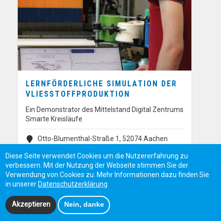
LERNFÖRDERLICHE SIMULATION DER
VLIESSTOFFPRODUKTION
Ein Demonstrator des Mittelstand Digital Zentrums
Smarte Kreisläufe
Otto-Blumenthal-Straße 1, 52074 Aachen
Diese Seite verwendet Cookies um die Nutzererfahrung zu
verbessern. Mit der Nutzung der Webseite stimmen Sie der
Verwendung von Cookies zu. Mehr Informationen dazu finden Sie
in unserer
Datenschutzerklärung
Akzeptieren
Nein, danke