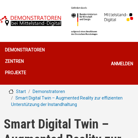
Direkt zum Inhalt
Hauptnavigation
DEMONSTRATOREN
Benutzerme
ZENTREN
ANMELDEN
PROJEKTE
Start
Demonstratoren
Smart Digital Twin – Augmented Reality zur effizienten
Unterstützung der Instandhaltung
Smart Digital Twin –