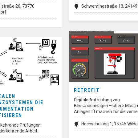
lstraße 26, 73770
Schwentinestraße 13, 24149 
orf
RETROFIT
ITALEN
Digitale Aufrüstung von
NZSYSTEMEN DIE
Bestandsanlagen – ältere Masch
UMENTATION
Anlagen fit machen für die vern
ISIEREN
Hochschulring 1, 15745 Wild
rkehrende Prüfungen,
derkehrende Arbeit.