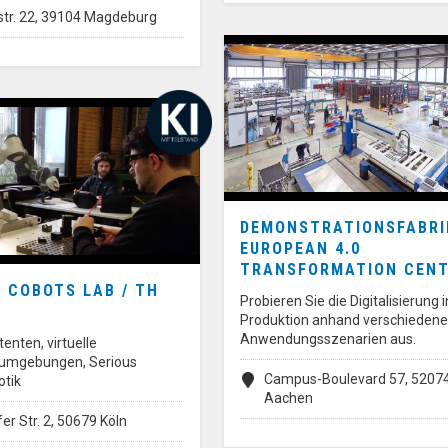
str. 22, 39104 Magdeburg
DEMONSTRATIONSFABRI
EUROPEAN 4.0
TRANSFORMATION CEN
 COBOTS LAB / TH
Probieren Sie die Digitalisierung i
Produktion anhand verschiedene
Anwendungsszenarien aus.
enten, virtuelle
sumgebungen, Serious
Campus-Boulevard 57, 5207
tik
Aachen
er Str. 2, 50679 Köln