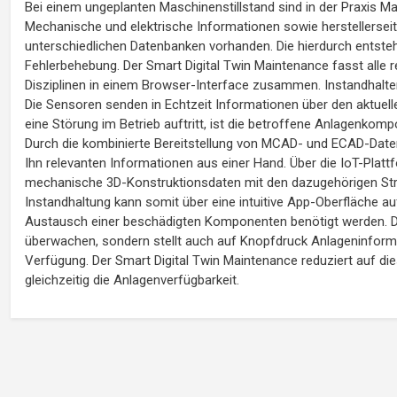
Bei einem ungeplanten Maschinenstillstand sind in der Praxis Ma
Mechanische und elektrische Informationen sowie herstellerseiti
unterschiedlichen Datenbanken vorhanden. Die hierdurch entste
Fehlerbehebung. Der Smart Digital Twin Maintenance fasst alle
Disziplinen in einem Browser-Interface zusammen. Instandhalter 
Die Sensoren senden in Echtzeit Informationen über den aktuel
eine Störung im Betrieb auftritt, ist die betroffene Anlagenko
Durch die kombinierte Bereitstellung von MCAD- und ECAD-Daten in
Ihn relevanten Informationen aus einer Hand. Über die IoT-Pla
mechanische 3D-Konstruktionsdaten mit den dazugehörigen Stro
Instandhaltung kann somit über eine intuitive App-Oberfläche auf
Austausch einer beschädigten Komponenten benötigt werden. Die 
überwachen, sondern stellt auch auf Knopfdruck Anlageninfor
Verfügung. Der Smart Digital Twin Maintenance reduziert auf di
gleichzeitig die Anlagenverfügbarkeit.