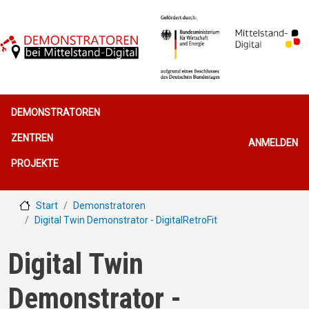
Direkt zum Inhalt
Hauptnavigation
DEMONSTRATOREN
Benutzerme
ZENTREN
ANMELDEN
PROJEKTE
Start
Demonstratoren
Digital Twin Demonstrator - DigitalRetroFit
Digital Twin
Demonstrator -