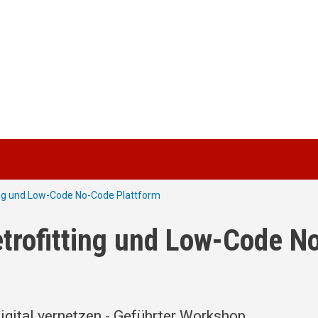
ng und Low-Code No-Code Plattform
rofitting und Low-Code N
gital vernetzen - Geführter Workshop