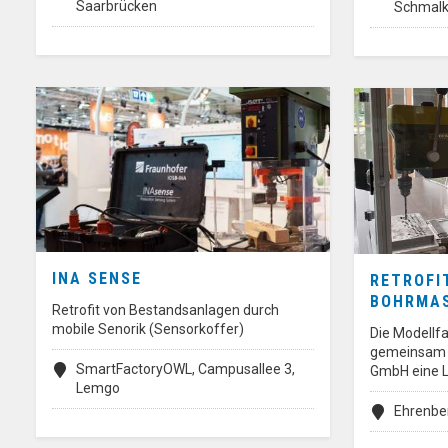
Saarbrücken
Schmalk
INA SENSE
RETROFI
BOHRMA
Retrofit von Bestandsanlagen durch
mobile Senorik (Sensorkoffer)
Die Modellfa
gemeinsam m
SmartFactoryOWL, Campusallee 3,
GmbH eine 
Lemgo
Ehrenbe