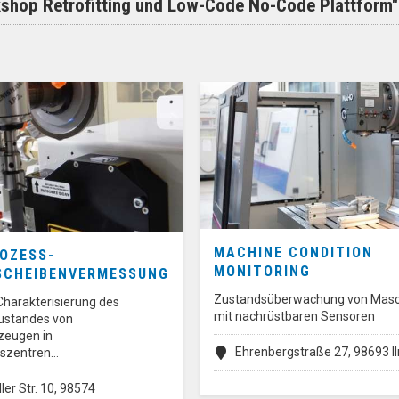
hop Retrofitting und Low-Code No-Code Plattform"
MACHINE CONDITION
ROZESS-
MONITORING
SCHEIBENVERMESSUNG
Zustandsüberwachung von Masc
Charakterisierung des
mit nachrüstbaren Sensoren
ustandes von
zeugen in
Ehrenbergstraße 27, 98693 
gszentren…
ler Str. 10, 98574