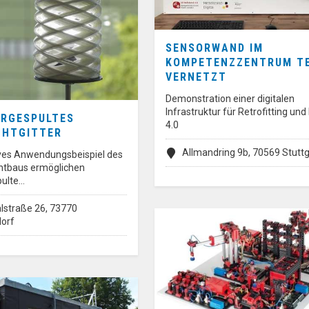
SENSORWAND IM
KOMPETENZZENTRUM TE
VERNETZT
Demonstration einer digitalen
Infrastruktur für Retrofitting und
RGESPULTES
4.0
CHTGITTER
Allmandring 9b, 70569 Stuttg
ives Anwendungsbeispiel des
chtbaus ermöglichen
pulte…
lstraße 26, 73770
orf