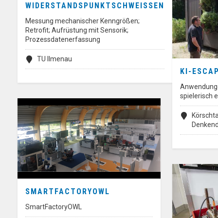
WIDERSTANDSPUNKTSCHWEISSEN
Messung mechanischer Kenngrößen;
Retrofit; Aufrüstung mit Sensorik;
Prozessdatenerfassung
TU Ilmenau
KI-ESCA
Anwendungen
spielerisch 
Körschta
Denkend
SMARTFACTORYOWL
SmartFactoryOWL