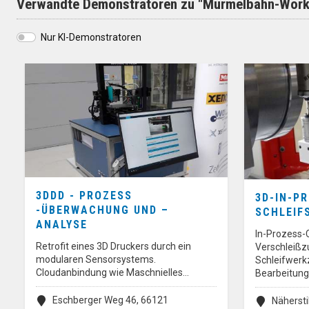
Verwandte Demonstratoren zu "Murmelbahn-Works
Nur KI-Demonstratoren
3DDD - PROZESS
3D-IN-P
-ÜBERWACHUNG UND –
SCHLEIF
ANALYSE
In-Prozess-
Retrofit eines 3D Druckers durch ein
Verschleißz
modularen Sensorsystems.
Schleifwerk
Cloudanbindung wie Maschnielles…
Bearbeitun
Eschberger Weg 46, 66121
Näherstil