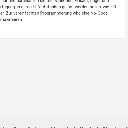
n dar und durchlaufen die drei Stationen, Einkauf, Lager und
fügung, in deren Hilfe Aufgaben gelöst werden sollen, wie z.B.
ger. Zur vereinfachten Programmierung wird eine No-Code
 maximieren.