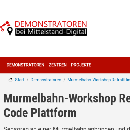
Direkt zum Inhalt
Hauptnavigation
DEMONSTRATOREN
ZENTREN
PROJEKTE
Start
Demonstratoren
Murmelbahn-Workshop Retrofitti
Murmelbahn-Workshop Ret
Code Plattform
Sensoren an einer Murmelbahn anbringen und di