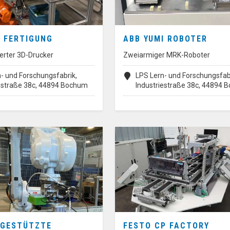
E FERTIGUNG
ABB YUMI ROBOTER
erter 3D-Drucker
Zweiarmiger MRK-Roboter
- und Forschungsfabrik,
LPS Lern- und Forschungsfab
iestraße 38c, 44894 Bochum
Industriestraße 38c, 44894
RGESTÜTZTE
FESTO CP FACTORY