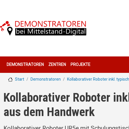
Direkt zum Inhalt
Hauptnavigation
DEMONSTRATOREN
ZENTREN
PROJEKTE
Start
Demonstratoren
Kollaborativer Roboter inkl. typ
Kollaborativer Roboter in
aus dem Handwerk
Kollaborativer Roboter UR5e mit Schulungstisc