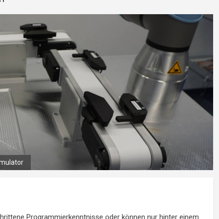
let
chrittene Programmierkenntnisse oder können nur hinter einem