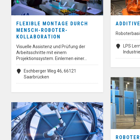
FLEXIBLE MONTAGE DURCH
ADDITIV
MENSCH-ROBOTER-
Roboterbasi
KOLLABORATION
LPS Lern
Visuelle Assistenz und Prüfung der
Industr
Arbeitsschritte mit einem
Projektionssystem. Einlernen einer…
Eschberger Weg 46, 66121
Saarbrücken
ROBOTE