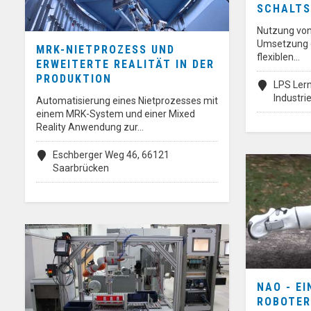
SCHALT
Nutzung von 
Umsetzung e
MRK-NIETPROZESS UND
flexiblen…
ERWEITERTE REALITÄT IN DER
PRODUKTION
LPS Lern
Industr
Automatisierung eines Nietprozesses mit
einem MRK-System und einer Mixed
Reality Anwendung zur…
Eschberger Weg 46, 66121
Saarbrücken
NAO - E
ROBOTER