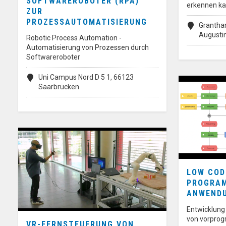
SOFTWAREROBOTER (RPA)
erkennen ka
ZUR
PROZESSAUTOMATISIERUNG
Grantha
Augusti
Robotic Process Automation -
Automatisierung von Prozessen durch
Softwareroboter
Uni Campus Nord D 5 1, 66123
Saarbrücken
LOW COD
PROGRA
ANWEND
Entwicklun
von vorprog
VR-FERNSTEUERUNG VON