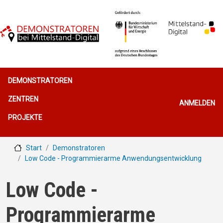
Direkt zum Inhalt
Hauptnavigation
DEMONSTRATOREN
Benutzerme
ZENTREN
ANMELDEN
PROJEKTE
Start
Demonstratoren
Low Code - Programmierarme Anwendungsentwicklung
Low Code -
Programmierarme