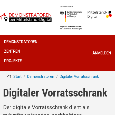
Direkt zum Inhalt
Hauptnavigation
DEMONSTRATOREN
Benutzerme
ZENTREN
ANMELDEN
PROJEKTE
Start
Demonstratoren
Digitaler Vorratsschrank
Digitaler Vorratsschrank
Der digitale Vorratsschrank dient als