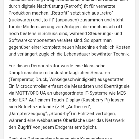
durch digitale Nachrüstung (Retrofit) fit für vernetzte
Produktion machen. „Retrofit“ setzt sich aus „retro“
(rückwärts) und „to fit“ (anpassen) zusammen und steht
für die Modernisierung von Anlagen, die mechanisch oft
noch bestens in Schuss sind, während Steuerungs- und
Softwarekomponenten veraltet sind. So spart man
gegenüber einer komplett neuen Maschine erheblich Kosten
und verlängert zugleich die Lebensdauer bewährter Technik.
Für diesen Demonstrator wurde eine klassische
Dampfmaschine mit industrietauglichen Sensoren
(Temperatur, Druck, Winkelgeschwindigkeit) ausgestattet.
Ein Microcontroller erfasst die Messdaten und überträgt sie
via MQTT/OPC UA an übergeordnete IT-Systeme wie MES
oder ERP. Auf einem Touch-Display (Raspberry Pi) lassen
sich Betriebszustände (z. B. „Aufheizen“,
„Dampferzeugung“, „Stand-by“) in Echtzeit verfolgen,
während eine webbasierte Oberfläche über das Netzwerk
den Zugriff von jedem Endgerät ermöglicht.
Dank der Datenanalyse lassen sich Kennzahlen wie