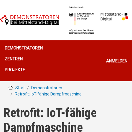
Direkt zum Inhalt
Hauptnavigation
DEMONSTRATOREN
Benutzerme
ZENTREN
ANMELDEN
PROJEKTE
Start
Demonstratoren
Retrofit: IoT-fähige Dampfmaschine
Retrofit: IoT-fähige
Dampfmaschine