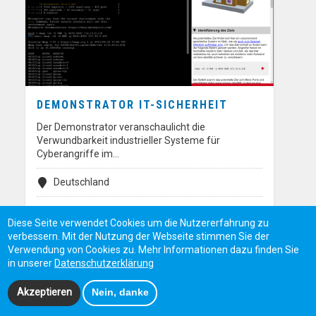
DEMONSTRATOR IT-SICHERHEIT
Der Demonstrator veranschaulicht die
Verwundbarkeit industrieller Systeme für
Cyberangriffe im…
Deutschland
Diese Seite verwendet Cookies um die Nutzererfahrung zu
verbessern. Mit der Nutzung der Webseite stimmen Sie der
Verwendung von Cookies zu. Mehr Informationen dazu finden Sie
in unserer
Datenschutzerklärung
Akzeptieren
Nein, danke