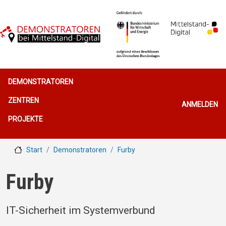
Direkt zum Inhalt
Hauptnavigation
DEMONSTRATOREN
Benutzerme
ZENTREN
ANMELDEN
PROJEKTE
Start
Demonstratoren
Furby
Furby
IT-Sicherheit im Systemverbund