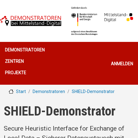
Direkt zum Inhalt
Hauptnavigation
DEMONSTRATOREN
Benutzerme
ZENTREN
ANMELDEN
PROJEKTE
Start
Demonstratoren
SHIELD-Demonstrator
SHIELD-Demonstrator
Secure Heuristic Interface for Exchange of
Local Data – Sicherer Datenaustausch mit