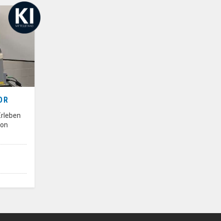
OR
Erleben
von