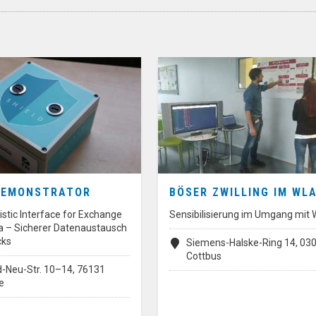
DEMONSTRATOR
BÖSER ZWILLING IM WL
stic Interface for Exchange
Sensibilisierung im Umgang mit
ta – Sicherer Datenaustausch
cks
Siemens-Halske-Ring 14, 03
Cottbus
d-Neu-Str. 10–14, 76131
e