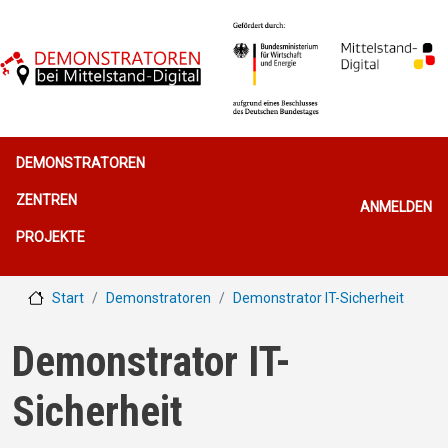
Direkt zum Inhalt
Hauptnavigation
DEMONSTRATOREN
Benutzerme
ZENTREN
ANMELDEN
PROJEKTE
Start
Demonstratoren
Demonstrator IT-Sicherheit
Demonstrator IT-
Sicherheit