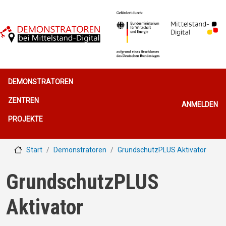
Direkt zum Inhalt
Hauptnavigation
DEMONSTRATOREN
Benutzerme
ZENTREN
ANMELDEN
PROJEKTE
Start
Demonstratoren
GrundschutzPLUS Aktivator
GrundschutzPLUS
Aktivator