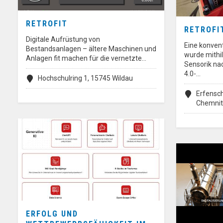
RETROFIT
RETROFI
Digitale Aufrüstung von
Eine konven
Bestandsanlagen – ältere Maschinen und
wurde mithi
Anlagen fit machen für die vernetzte…
Sensorik nac
4.0-…
Hochschulring 1, 15745 Wildau
Erfensch
Chemni
ERFOLG UND