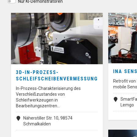
Nur KI-Demonstratoren
INA SEN
3D-IN-PROZESS-
SCHLEIFSCHEIBENVERMESSUNG
Retrofit vo
mobile Seno
In-Prozess-Charakterisierung des
Verschleißzustandes von
SmartFa
Schleifwerkzeugen in
Lemgo
Bearbeitungszentren…
Näherstiller Str. 10, 98574
Schmalkalden