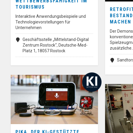
WETTBEWERBSFÄHIGKEIT IM
TOURISMUS
RETROFI
BESTAND
Interaktive Anwendungsbeispiele und
MACHEN 
Technologievorstellungen für
Unternehmen
Der Demonst
konvention
Geschäftsstelle „Mittelstand-Digital
Spielzeugma
Zentrum Rostock“, Deutsche-Med-
zusätzliche
Platz 1, 18057 Rostock
Sandtor
PIKA, DER KI-GESTÜTZTE