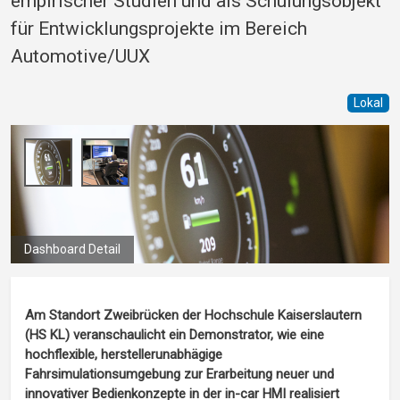
empirischer Studien und als Schulungsobjekt
für Entwicklungsprojekte im Bereich
Automotive/UUX
Lokal
Dashboard Detail
Simulator Setting
Am Standort Zweibrücken der Hochschule Kaiserslautern
(HS KL) veranschaulicht ein Demonstrator, wie eine
hochflexible, herstellerunabhägige
Fahrsimulationsumgebung zur Erarbeitung neuer und
innovativer Bedienkonzepte in der in-car HMI realisiert