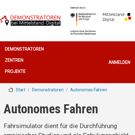
Direkt zum Inhalt
Hauptnavigation
DEMONSTRATOREN
Benutzerme
ZENTREN
ANMELDEN
PROJEKTE
Start
Demonstratoren
Autonomes Fahren
Autonomes Fahren
Fahrsimulator dient für die Durchführung