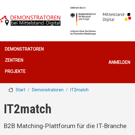
Direkt zum Inhalt
Hauptnavigation
DEMONSTRATOREN
Benutzerme
ZENTREN
ANMELDEN
PROJEKTE
Start
Demonstratoren
IT2match
IT2match
B2B Matching-Plattforum für die IT-Branche