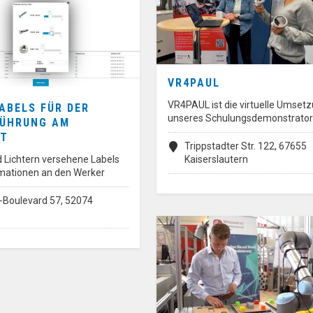
VR4PAUL
VR4PAUL ist die virtuelle Umset
ABELS FÜR DER
unseres Schulungsdemonstrato
ÜHRUNG AM
RT
Trippstadter Str. 122, 67655
d Lichtern versehene Labels
Kaiserslautern
mationen an den Werker
Boulevard 57, 52074