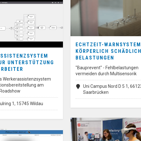
ECHTZEIT-WARNSYSTEM
KÖRPERLICH SCHÄDLIC
SSISTENZSYSTEM
BELASTUNGEN
UR UNTERSTÜTZUNG
"Bauprevent" - Fehlbelastungen
ARBEITER
vermeiden durch Multisensorik
es Werkerassistenzsystem
tionsbereitstellung am
Uni Campus Nord D 5 1, 6612
r Roadshow
Saarbrücken
lring 1, 15745 Wildau