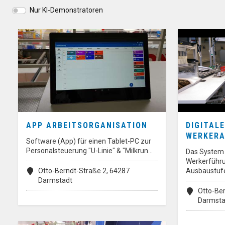
Nur KI-Demonstratoren
APP ARBEITSORGANISATION
DIGITAL
WERKERA
Software (App) für einen Tablet-PC zur
Personalsteuerung "U-Linie" & "Milkrun…
Das System e
Werkerführu
Otto-Berndt-Straße 2, 64287
Ausbaustufen
Darmstadt
Otto-Ber
Darmsta