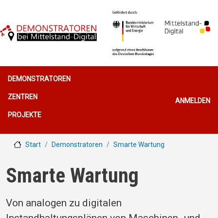
Direkt zum Inhalt
Hauptnavigation
DEMONSTRATOREN
Benutzerme
ZENTREN
ANMELDEN
PROJEKTE
Start
Demonstratoren
Smarte Wartung
Smarte Wartung
Von analogen zu digitalen
Instandhaltungsplänen von Maschinen- und