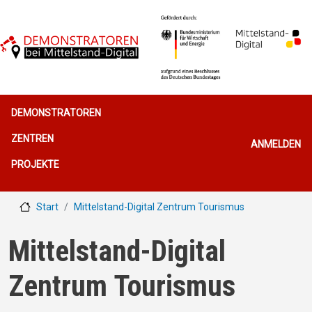
Direkt zum Inhalt
Hauptnavigation
DEMONSTRATOREN
Benutzerme
ZENTREN
ANMELDEN
PROJEKTE
Start
Mittelstand-Digital Zentrum Tourismus
Mittelstand-Digital
Zentrum Tourismus