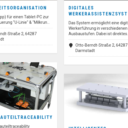
EITSORGANISATION
DIGITALES
WERKERASSISTENZSYS
pp) für einen Tablet-PC zur
erung "U-Linie" & "Milkrun…
Das System ermöglicht eine digit
Werkerführung in verschiedenen
ndt-Straße 2, 64287
Ausbaustufen. Dabei ist direktes
dt
Otto-Berndt-Straße 2, 64287
Darmstadt
BAUTEILTRACEABILITY
auteiltraceability