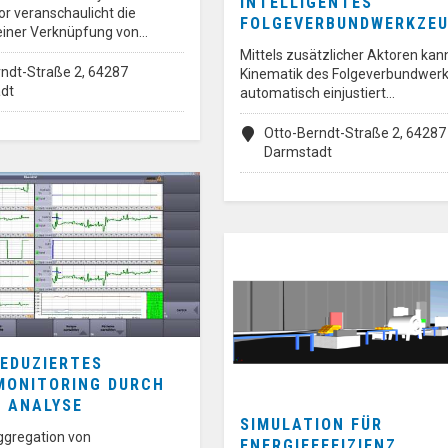
INTELLIGENTES
r veranschaulicht die
FOLGEVERBUNDWERKZE
iner Verknüpfung von…
Mittels zusätzlicher Aktoren kan
ndt-Straße 2, 64287
Kinematik des Folgeverbundwer
dt
automatisch einjustiert…
Otto-Berndt-Straße 2, 64287
Darmstadt
EDUZIERTES
MONITORING DURCH
A ANALYSE
SIMULATION FÜR
ggregation von
ENERGIEEFFIZIENZ