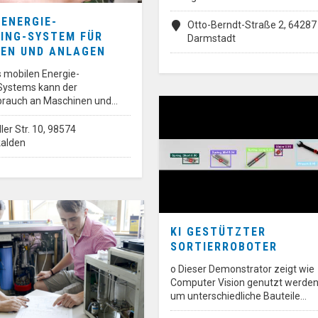
 ENERGIE-
Otto-Berndt-Straße 2, 64287
ING-SYSTEM FÜR
Darmstadt
EN UND ANLAGEN
s mobilen Energie-
Systems kann der
brauch an Maschinen und…
ler Str. 10, 98574
alden
KI GESTÜTZTER
SORTIERROBOTER
o Dieser Demonstrator zeigt wie
Computer Vision genutzt werden
um unterschiedliche Bauteile…