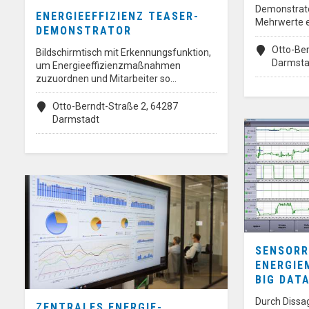
Demonstrato
ENERGIEEFFIZIENZ TEASER-
Mehrwerte e
DEMONSTRATOR
Otto-Ber
Bildschirmtisch mit Erkennungsfunktion,
Darmsta
um Energieeffizienzmaßnahmen
zuzuordnen und Mitarbeiter so…
Otto-Berndt-Straße 2, 64287
Darmstadt
SENSORR
ENERGIE
BIG DAT
Durch Dissa
ZENTRALES ENERGIE-