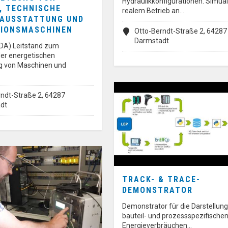
Hydraulikkonfigurationen. Simual
, TECHNISCHE
realem Betrieb an…
AUSSTATTUNG UND
IONSMASCHINEN
Otto-Berndt-Straße 2, 64287
Darmstadt
DA) Leitstand zum
der energetischen
g von Maschinen und
ndt-Straße 2, 64287
dt
TRACK- & TRACE-
DEMONSTRATOR
Demonstrator für die Darstellung
bauteil- und prozessspezifischen
Energieverbräuchen…