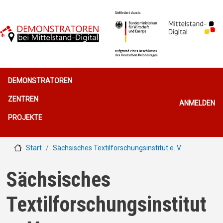
Direkt zum Inhalt
Hauptnavigation
DEMONSTRATOREN
Benutzerme
ZENTREN
ANMELDEN
PROJEKTE
Start
Sächsisches Textilforschungsinstitut e. V.
Sächsisches
Textilforschungsinstitut