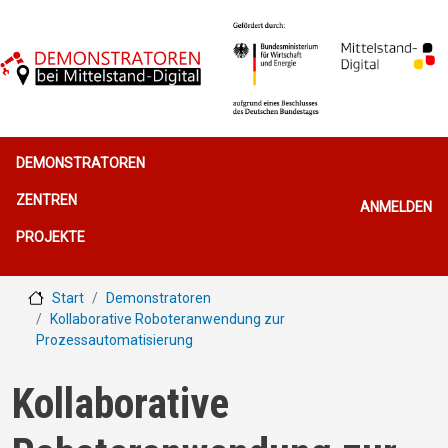
Direkt zum Inhalt
Hauptnavigation
DEMONSTRATOREN
Benutzerme
ZENTREN
ANMELDEN
PROJEKTE
Start
Demonstratoren
Kollaborative Roboteranwendung zur
Prozessautomatisierung
Kollaborative