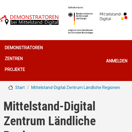
Direkt zum Inhalt
Hauptnavigation
DEMONSTRATOREN
Benutzerme
ZENTREN
ANMELDEN
PROJEKTE
Start
Mittelstand-Digital Zentrum Ländliche Regionen
Mittelstand-Digital
Zentrum Ländliche