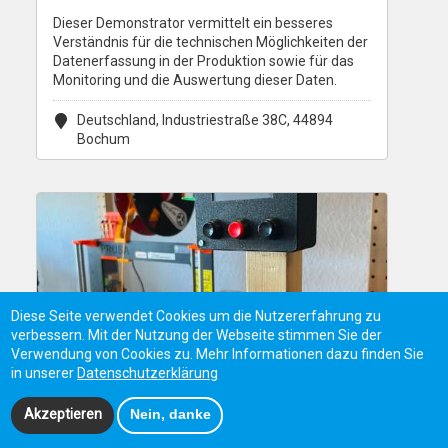
Dieser Demonstrator vermittelt ein besseres
Verständnis für die technischen Möglichkeiten der
Datenerfassung in der Produktion sowie für das
Monitoring und die Auswertung dieser Daten.
Deutschland, Industriestraße 38C, 44894
Bochum
Diese Seite verwendet Cookies um die Nutzererfahrung zu
verbessern. Mit der Nutzung der Webseite stimmen Sie der
Verwendung von Cookies zu. Mehr Informationen dazu finden Sie
in unserer
Datenschutzerklärung
Akzeptieren
Nein, danke
EVENT-CONTROLLER 3D-DRUCKER
FARM