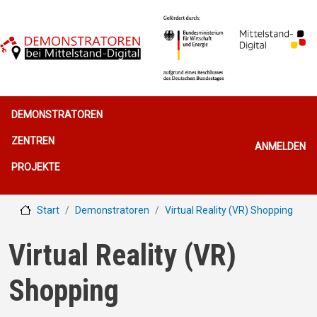
Direkt zum Inhalt
Hauptnavigation
DEMONSTRATOREN
Benutzerme
ZENTREN
ANMELDEN
PROJEKTE
Start
Demonstratoren
Virtual Reality (VR) Shopping
Virtual Reality (VR)
Shopping