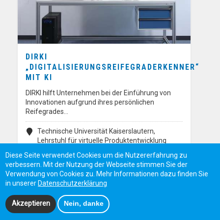
DIRKI
„DIGITALISIERUNGSREIFEGRADERKENNER“
MIT KI
DIRKI hilft Unternehmen bei der Einführung von
Innovationen aufgrund ihres persönlichen
Reifegrades…
Technische Universität Kaiserslautern,
Lehrstuhl für virtuelle Produktentwicklung
(VPE) Gottlieb-Daimler-Straße 44, 67663
Diese Seite verwendet Cookies um die Nutzererfahrung zu
Kaiserslautern
verbessern. Mit der Nutzung der Webseite stimmen Sie der
Verwendung von Cookies zu. Mehr Informationen dazu finden Sie
in unserer
Datenschutzerklärung
Akzeptieren
Nein, danke