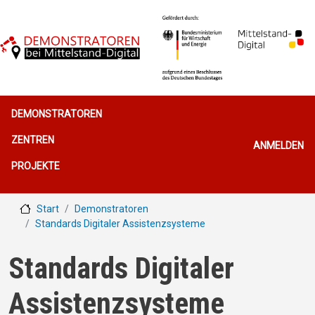
Direkt zum Inhalt
Hauptnavigation
DEMONSTRATOREN
Benutzerme
ZENTREN
ANMELDEN
PROJEKTE
Start
Demonstratoren
Standards Digitaler Assistenzsysteme
Standards Digitaler
Assistenzsysteme