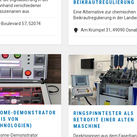
BEIKRAUTREGULIERUNG
anhand verschiedener
szenarien aus.
Eine Alternative zur chemischen
Beikrautregulierung in der Landw
Boulevard 57, 52074
Am Krümpel 31, 49090 Osna
HOME-DEMONSTRATOR
RINGSPINNTESTER ALS
SIS VON
RETROFIT EINER ALTEN
HNOLOGIEN)
MASCHINE
Home-Demonstrator
Direktspinnen aus dem Faserba