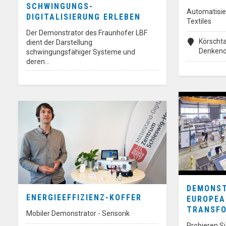
SCHWINGUNGS-
Automatisie
DIGITALISIERUNG ERLEBEN
Textiles
Der Demonstrator des Fraunhofer LBF
Körschta
dient der Darstellung
Denkend
schwingungsfähiger Systeme und
deren…
DEMONST
ENERGIEEFFIZIENZ-KOFFER
EUROPEA
TRANSFO
Mobiler Demonstrator - Sensorik
Probieren Sie