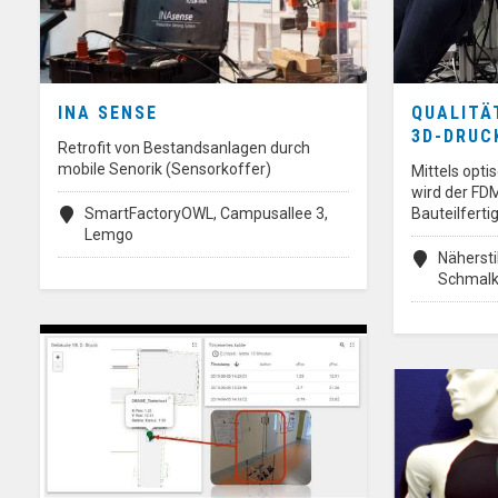
INA SENSE
QUALITÄ
3D-DRUC
Retrofit von Bestandsanlagen durch
mobile Senorik (Sensorkoffer)
Mittels opt
wird der FD
SmartFactoryOWL, Campusallee 3,
Bauteilfert
Lemgo
Näherstil
Schmalk