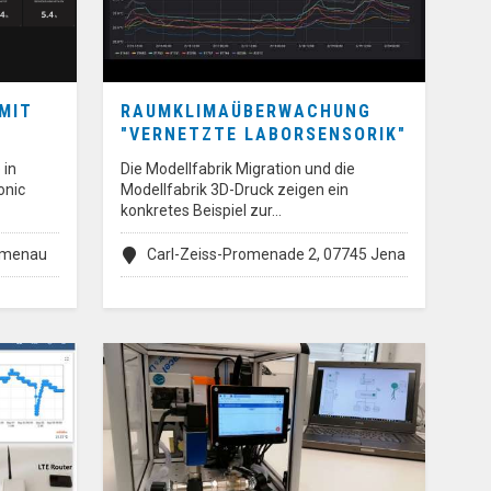
MIT
RAUMKLIMAÜBERWACHUNG
"VERNETZTE LABORSENSORIK"
 in
Die Modellfabrik Migration und die
onic
Modellfabrik 3D-Druck zeigen ein
konkretes Beispiel zur…
Ilmenau
Carl-Zeiss-Promenade 2, 07745 Jena