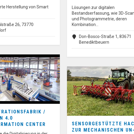
rte Herstellung von Smart
Lösungen zur digitalen
Bestandserfassung, wie 3D-Sca
und Photogrammetrie, deren
lstraße 26, 73770
Kombination…
orf
Don-Bosco-Straße 1, 83671
Benediktbeuern
RATIONSFABRIK /
N 4.0
SENSORGESTÜTZTE HA
RMATION CENTER
ZUR MECHANISCHEN UN
 die Digitalisierung in der