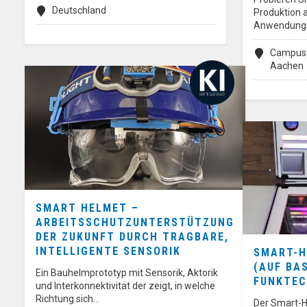
Deutschland
Produktion 
Anwendungs
Campus-
Aachen
SMART HELMET –
ARBEITSSCHUTZUNTERSTÜTZUNG
DER ZUKUNFT DURCH TRAGBARE,
INTELLIGENTE SENSORIK
SMART-
(AUF BA
Ein Bauhelmprototyp mit Sensorik, Aktorik
FUNKTEC
und Interkonnektivität der zeigt, in welche
Richtung sich…
Der Smart-