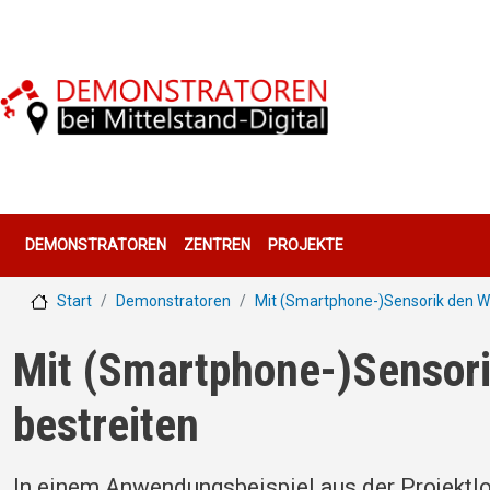
Direkt zum Inhalt
Hauptnavigation
DEMONSTRATOREN
ZENTREN
PROJEKTE
Start
Demonstratoren
Mit (Smartphone-)Sensorik den Weg
Mit (Smartphone-)Sensori
bestreiten
In einem Anwendungsbeispiel aus der Projektlog