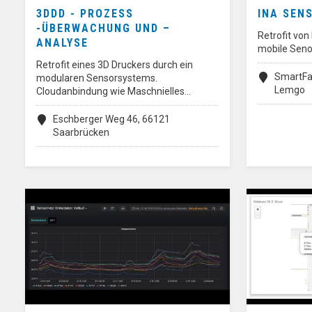
3DDD - PROZESS
INA SEN
-ÜBERWACHUNG UND –
Retrofit vo
ANALYSE
mobile Seno
Retrofit eines 3D Druckers durch ein
SmartFa
modularen Sensorsystems.
Lemgo
Cloudanbindung wie Maschnielles…
Eschberger Weg 46, 66121
Saarbrücken