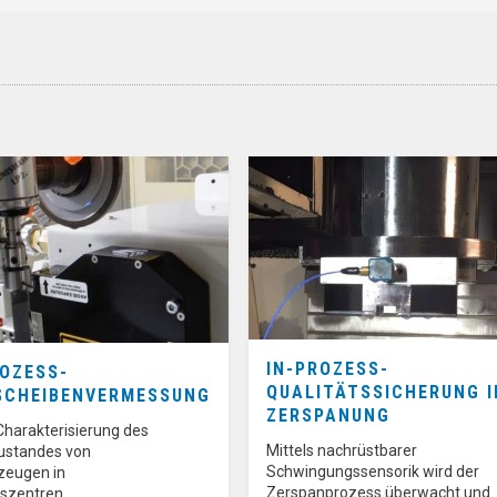
IN-PROZESS-
ROZESS-
QUALITÄTSSICHERUNG I
SCHEIBENVERMESSUNG
ZERSPANUNG
Charakterisierung des
Mittels nachrüstbarer
ustandes von
Schwingungssensorik wird der
zeugen in
Zerspanprozess überwacht und
gszentren…