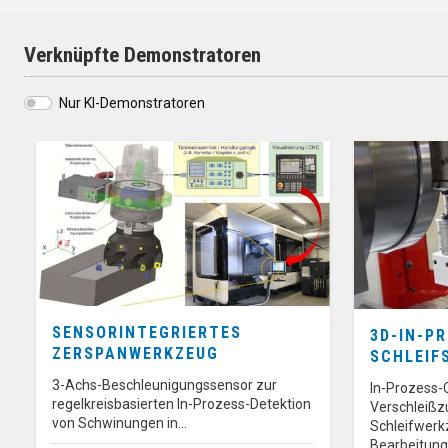
Verknüpfte Demonstratoren
Nur KI-Demonstratoren
SENSORINTEGRIERTES
3D-IN-P
ZERSPANWERKZEUG
SCHLEIF
3-Achs-Beschleunigungssensor zur
In-Prozess-
regelkreisbasierten In-Prozess-Detektion
Verschleißz
von Schwinungen in…
Schleifwerk
Bearbeitun