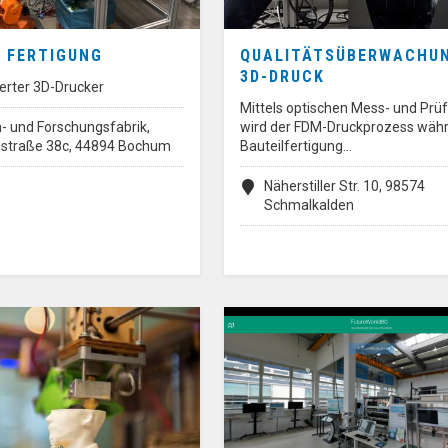
E FERTIGUNG
QUALITÄTSÜBERWACHUN
3D-DRUCK
erter 3D-Drucker
Mittels optischen Mess- und Prü
- und Forschungsfabrik,
wird der FDM-Druckprozess wäh
iestraße 38c, 44894 Bochum
Bauteilfertigung…
Näherstiller Str. 10, 98574
Schmalkalden