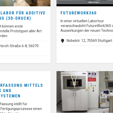
 LABOR FÜR ADDITIVE
FUTUREWORK360
NG (3D-DRUCK)
In einer virtuellen Labortour
veranschaulicht FutureWork360 
it können erste
Auswirkungen der neuen Techno
telle Prototypen aller Art
rden.
Nobelstr. 12, 70569 Stuttgart
Horch-Straße 6-8, 56070
RFASSUNG MITTELS
K UND
SYSTEMEN
fassung stellt für
te Fertigungsprozesse einen