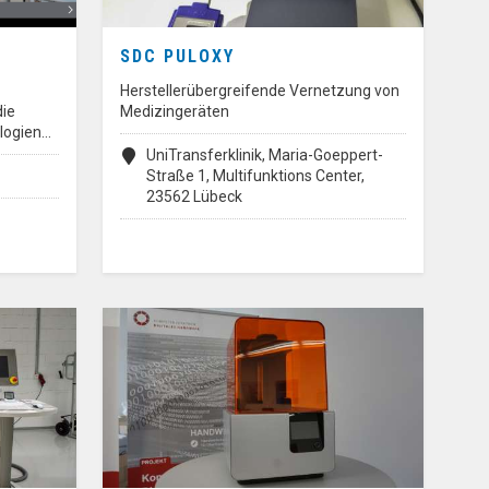
SDC PULOXY
Herstellerübergreifende Vernetzung von
die
Medizingeräten
logien…
UniTransferklinik, Maria-Goeppert-
Straße 1, Multifunktions Center,
23562 Lübeck