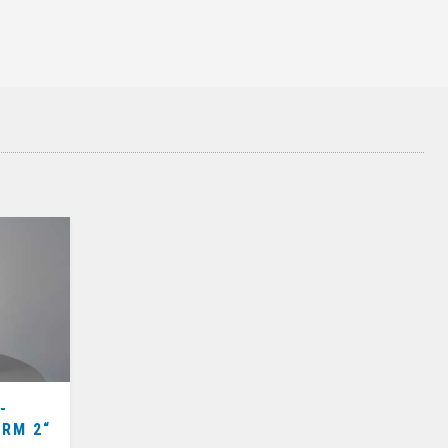
-
RM 2“