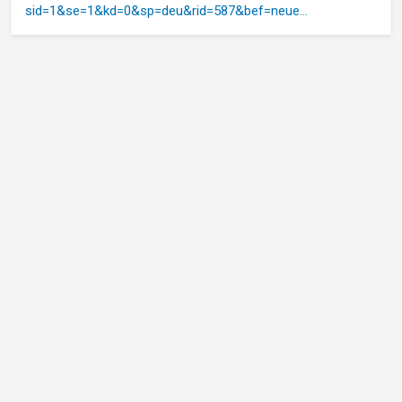
sid=1&se=1&kd=0&sp=deu&rid=587&bef=neue…