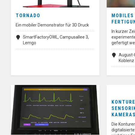
TORNADO
MOBILES
FERTIGU
Ein mobiler Demonstrator für 3D Druck
In kurzer Ze
SmartFactoryOWL, Campusallee 3,
experimenten
Lemgo
gefertigt we
August-
Koblenz
KONTURE
SENSORI
KAMERA
Die Konturer
digitalisier