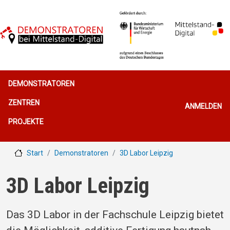
Direkt zum Inhalt
Hauptnavigation
DEMONSTRATOREN
Benutzerme
ZENTREN
ANMELDEN
PROJEKTE
Start
Demonstratoren
3D Labor Leipzig
3D Labor Leipzig
Das 3D Labor in der Fachschule Leipzig bietet