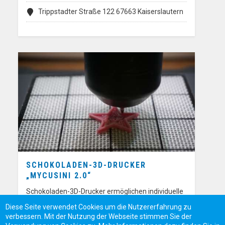
Trippstadter Straße 122 67663 Kaiserslautern
SCHOKOLADEN-3D-DRUCKER
„MYCUSINI 2.0“
Schokoladen-3D-Drucker ermöglichen individuelle
Schokoprodukte bei geringen Kosten
Diese Seite verwendet Cookies um die Nutzererfahrung zu
verbessern. Mit der Nutzung der Webseite stimmen Sie der
Äußere Badstraße 24, 95448 Bayreuth